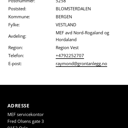
Postnummer:
5258
Poststed:
BLOMSTERDALEN
Kommune:
BERGEN
Fylke:
VESTLAND
MEF avd Nord-Rogaland og
Avdeling:
Hordaland
Region:
Region Vest
Telefon:
+4792252707
E-post:
raymond@grontanlegg.no
ADRESSE
MEF servicekontor
Fred Olsens gate 3