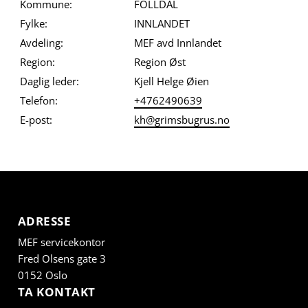
Kommune:
FOLLDAL
Fylke:
INNLANDET
Avdeling:
MEF avd Innlandet
Region:
Region Øst
Daglig leder:
Kjell Helge Øien
Telefon:
+4762490639
E-post:
kh@grimsbugrus.no
ADRESSE
MEF servicekontor
Fred Olsens gate 3
0152 Oslo
TA KONTAKT