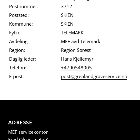
Postnummer:
3712
Poststed:
SKIEN
Kommune:
SKIEN
Fylke:
TELEMARK
Avdeling:
MEF avd Telemark
Region:
Region Sørøst
Daglig leder:
Hans Kjellemyr
Telefon:
+4790548005
E-post:
post@grenlandgraveservice.no
ADRESSE
MEF servicekontor
Fred Olsens gate 3