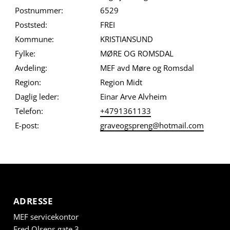
Postnummer:
6529
Poststed:
FREI
Kommune:
KRISTIANSUND
Fylke:
MØRE OG ROMSDAL
Avdeling:
MEF avd Møre og Romsdal
Region:
Region Midt
Daglig leder:
Einar Arve Alvheim
Telefon:
+4791361133
E-post:
graveogspreng@hotmail.com
ADRESSE
MEF servicekontor
Fred Olsens gate 3