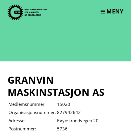
Skip
to
MENY
content
GRANVIN
MASKINSTASJON AS
Medlemsnummer:
15020
Organisasjonsnummer:
827942642
Adresse:
Røynstrandvegen 20
Postnummer:
5736