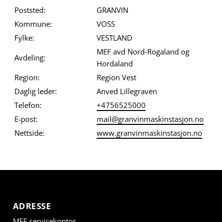
Poststed:
GRANVIN
Kommune:
VOSS
Fylke:
VESTLAND
MEF avd Nord-Rogaland og
Avdeling:
Hordaland
Region:
Region Vest
Daglig leder:
Anved Lillegraven
Telefon:
+4756525000
E-post:
mail@granvinmaskinstasjon.no
Nettside:
www.granvinmaskinstasjon.no
ADRESSE
MEF servicekontor