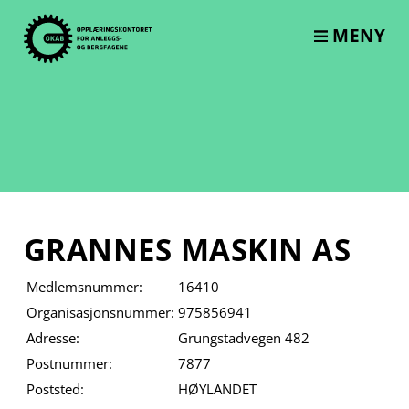
Skip
to
MENY
content
GRANNES MASKIN AS
Medlemsnummer:
16410
Organisasjonsnummer:
975856941
Adresse:
Grungstadvegen 482
Postnummer:
7877
Poststed:
HØYLANDET