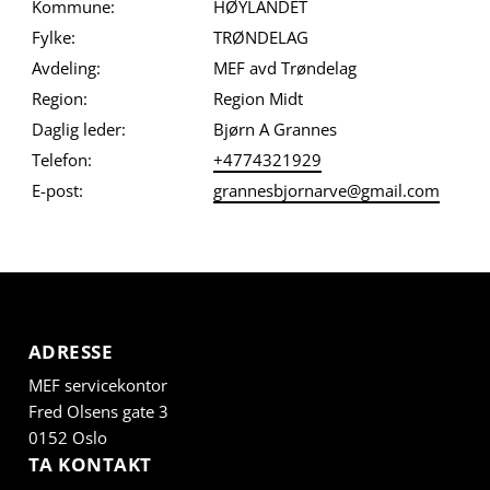
Kommune:
HØYLANDET
Fylke:
TRØNDELAG
Avdeling:
MEF avd Trøndelag
Region:
Region Midt
Daglig leder:
Bjørn A Grannes
Telefon:
+4774321929
E-post:
grannesbjornarve@gmail.com
ADRESSE
MEF servicekontor
Fred Olsens gate 3
0152 Oslo
TA KONTAKT