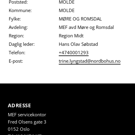
Poststed:
MOLDE
Kommune:
MOLDE
Fylke:
MØRE OG ROMSDAL
Avdeling:
MEF avd Møre og Romsdal
Region:
Region Midt
Daglig leder:
Hans Olav Søbstad
Telefon:
+4740001293
E-post:
trine.lyngstad@nordbohus.no
ADRESSE
MEF servicekontor
Fred Olsens gate 3
0152 Oslo