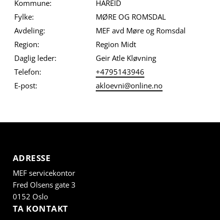
Kommune:
HAREID
Fylke:
MØRE OG ROMSDAL
Avdeling:
MEF avd Møre og Romsdal
Region:
Region Midt
Daglig leder:
Geir Atle Kløvning
Telefon:
+4795143946
E-post:
akloevni@online.no
ADRESSE
MEF servicekontor
Fred Olsens gate 3
0152 Oslo
TA KONTAKT