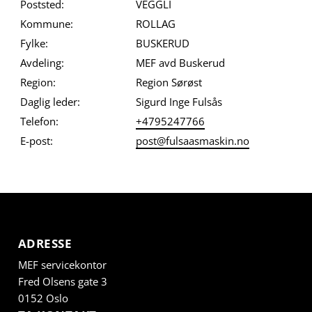
Poststed:
VEGGLI
Kommune:
ROLLAG
Fylke:
BUSKERUD
Avdeling:
MEF avd Buskerud
Region:
Region Sørøst
Daglig leder:
Sigurd Inge Fulsås
Telefon:
+4795247766
E-post:
post@fulsaasmaskin.no
ADRESSE
MEF servicekontor
Fred Olsens gate 3
0152 Oslo