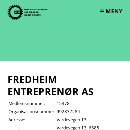
Skip
to
MENY
content
FREDHEIM
ENTREPRENØR AS
Medlemsnummer:
15478
Organisasjonsnummer:
992837284
Adresse:
Vardevegen 13
Vardevegen 13, 6885