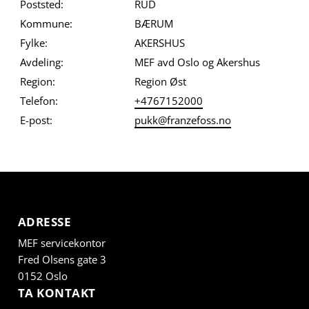
Poststed:
RUD
Kommune:
BÆRUM
Fylke:
AKERSHUS
Avdeling:
MEF avd Oslo og Akershus
Region:
Region Øst
Telefon:
+4767152000
E-post:
pukk@franzefoss.no
ADRESSE
MEF servicekontor
Fred Olsens gate 3
0152 Oslo
TA KONTAKT