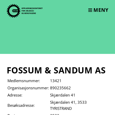
Skip
to
MENY
content
FOSSUM & SANDUM AS
Medlemsnummer:
13421
Organisasjonsnummer:
890235662
Adresse:
Skjærdalen 41
Skjærdalen 41, 3533
Besøksadresse:
TYRISTRAND