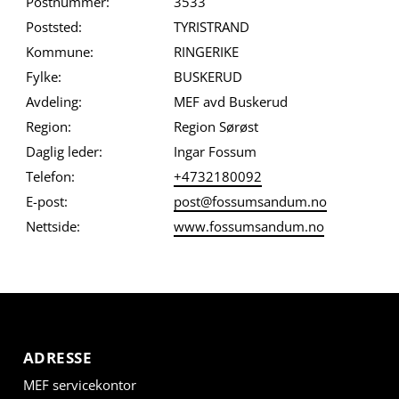
Postnummer:
3533
Poststed:
TYRISTRAND
Kommune:
RINGERIKE
Fylke:
BUSKERUD
Avdeling:
MEF avd Buskerud
Region:
Region Sørøst
Daglig leder:
Ingar Fossum
Telefon:
+4732180092
E-post:
post@fossumsandum.no
Nettside:
www.fossumsandum.no
ADRESSE
MEF servicekontor