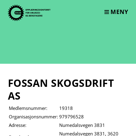
Skip
to
MENY
content
FOSSAN SKOGSDRIFT
AS
Medlemsnummer:
19318
Organisasjonsnummer:
979796528
Adresse:
Numedalsvegen 3831
Numedalsvegen 3831, 3620