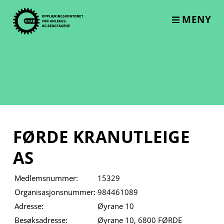
Skip
to
MENY
content
FØRDE KRANUTLEIGE
AS
Medlemsnummer:
15329
Organisasjonsnummer:
984461089
Adresse:
Øyrane 10
Besøksadresse:
Øyrane 10, 6800 FØRDE