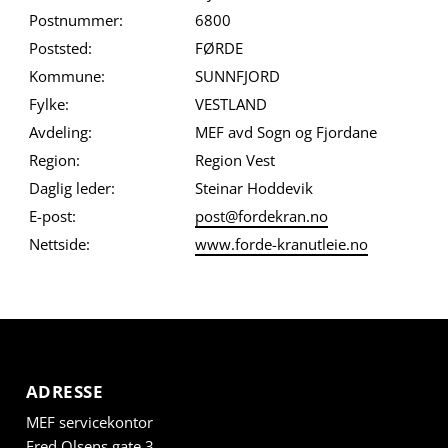
Postnummer:
6800
Poststed:
FØRDE
Kommune:
SUNNFJORD
Fylke:
VESTLAND
Avdeling:
MEF avd Sogn og Fjordane
Region:
Region Vest
Daglig leder:
Steinar Hoddevik
E-post:
post@fordekran.no
Nettside:
www.forde-kranutleie.no
ADRESSE
MEF servicekontor
Fred Olsens gate 3