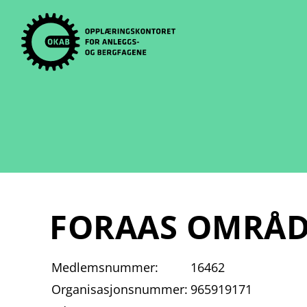
Skip
to
content
FORAAS OMRÅD
Medlemsnummer:
16462
Organisasjonsnummer:
965919171