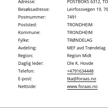
Adresse:
POSTBOKS 6312, T
Besøksadresse:
Leirfossvegen 19, 
Postnummer:
7491
Poststed:
TRONDHEIM
Kommune:
TRONDHEIM
Fylke:
TRØNDELAG
Avdeling:
MEF avd Trøndelag
Region:
Region Midt
Daglig leder:
Ole K. Hovde
Telefon:
+4791634448
E-post:
tka@foraas.no
Nettside:
www.foraas.no