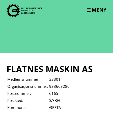
Skip
to
MENY
content
FLATNES MASKIN AS
Medlemsnummer:
33301
Organisasjonsnummer:
933663280
Postnummer:
6165
Poststed:
SÆBØ
Kommune:
ØRSTA