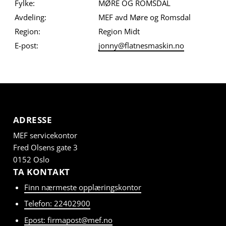
Fylke:
MØRE OG ROMSDAL
Avdeling:
MEF avd Møre og Romsdal
Region:
Region Midt
E-post:
jonny@flatnesmaskin.no
ADRESSE
MEF servicekontor
Fred Olsens gate 3
0152 Oslo
TA KONTAKT
Finn nærmeste opplæringskontor
Telefon: 22402900
Epost: firmapost@mef.no