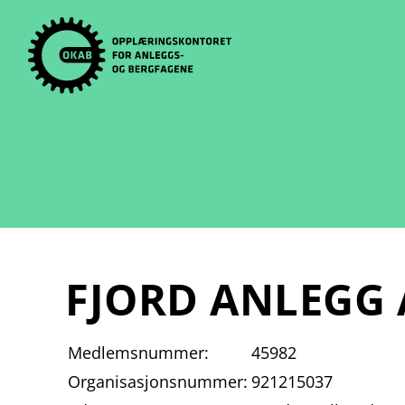
Skip
to
content
FJORD ANLEGG 
Medlemsnummer:
45982
Organisasjonsnummer:
921215037