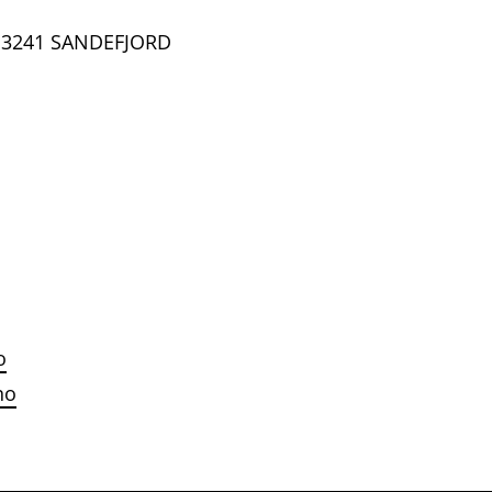
, 3241 SANDEFJORD
o
no