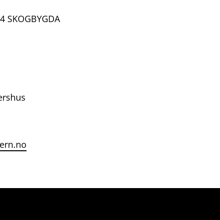
164 SKOGBYGDA
ershus
ern.no