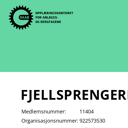
Skip
to
content
FJELLSPRENGER
Medlemsnummer:
11404
Organisasjonsnummer:
922573530