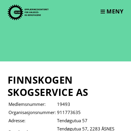
Skip
to
MENY
content
FINNSKOGEN
SKOGSERVICE AS
Medlemsnummer:
19493
Organisasjonsnummer:
911773635
Adresse:
Tendøgutua 57
Tendøgutua 57, 2283 ÅSNES