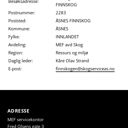
Besøksadresse:
FINNSKOG
Postnummer:
2283
Poststed:
ÅSNES FINNSKOG
Kommune:
ÅSNES
Fylke:
INNLANDET
Avdeling:
MEF avd Skog
Region:
Ressurs og miljø
Daglig leder:
Kåre Olav Strand
E-post:
finnskogen@skogserviceas.no
ADRESSE
MEF servicekontor
Fred Olsens gate 3