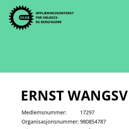
Skip
to
content
ERNST WANGSVI
Medlemsnummer:
17297
Organisasjonsnummer:
980854787