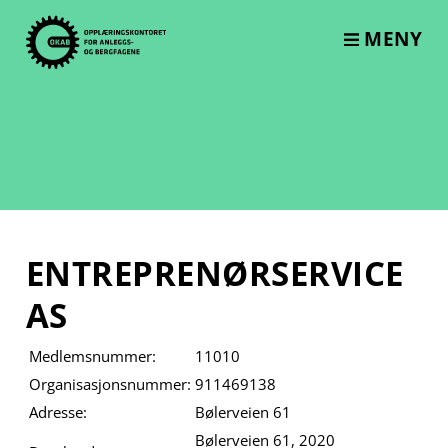
Skip
to
MENY
content
ENTREPRENØRSERVICE
AS
Medlemsnummer:
11010
Organisasjonsnummer:
911469138
Adresse:
Bølerveien 61
Bølerveien 61, 2020