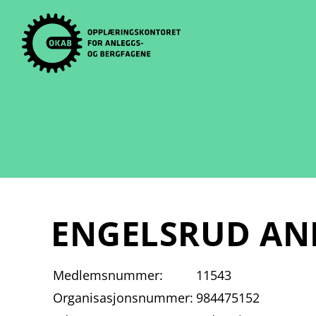
Skip
to
content
ENGELSRUD AN
Medlemsnummer:
11543
Organisasjonsnummer:
984475152