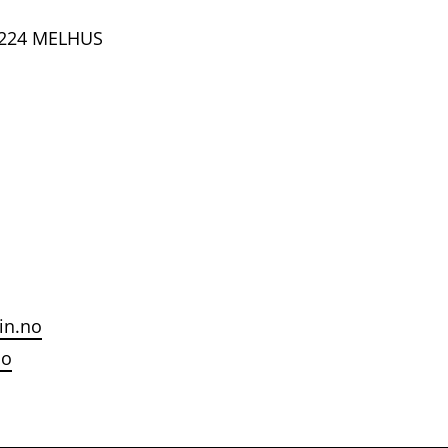
7224 MELHUS
in.no
no