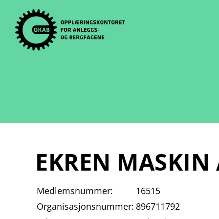
Skip
to
content
EKREN MASKIN 
Medlemsnummer:
16515
Organisasjonsnummer:
896711792