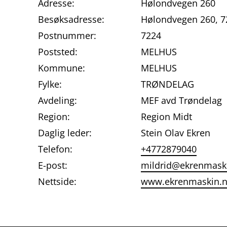
Adresse:
Hølondvegen 260
Besøksadresse:
Hølondvegen 260, 
Postnummer:
7224
Poststed:
MELHUS
Kommune:
MELHUS
Fylke:
TRØNDELAG
Avdeling:
MEF avd Trøndelag
Region:
Region Midt
Daglig leder:
Stein Olav Ekren
Telefon:
+4772879040
E-post:
mildrid@ekrenmask
Nettside:
www.ekrenmaskin.