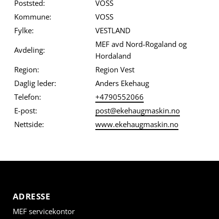
Poststed:
VOSS
Kommune:
VOSS
Fylke:
VESTLAND
MEF avd Nord-Rogaland og
Avdeling:
Hordaland
Region:
Region Vest
Daglig leder:
Anders Ekehaug
Telefon:
+4790552066
E-post:
post@ekehaugmaskin.no
Nettside:
www.ekehaugmaskin.no
ADRESSE
MEF servicekontor