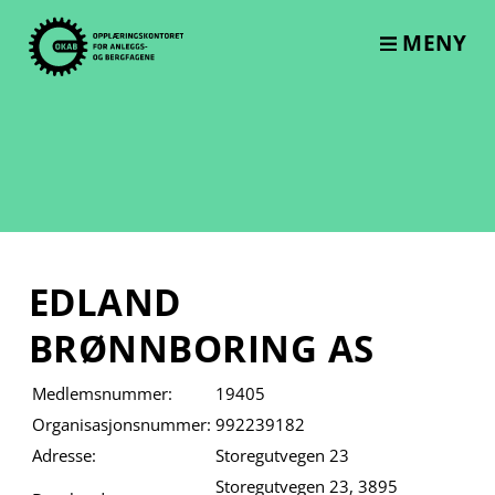
Skip
to
MENY
content
EDLAND
BRØNNBORING AS
Medlemsnummer:
19405
Organisasjonsnummer:
992239182
Adresse:
Storegutvegen 23
Storegutvegen 23, 3895