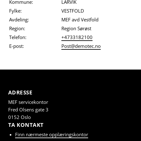
Kommune:
LARVIK
Fylke:
VESTFOLD
Avdeling:
MEF avd Vestfold
Region:
Region Sørøst
Telefon:
+4733182100
E-post:
Post@demotec.no
ADRESSE
MEF servicekontor
Fred Olsens gate 3
0152 Oslo
TA KONTAKT
Finn nærmeste opplæringskontor