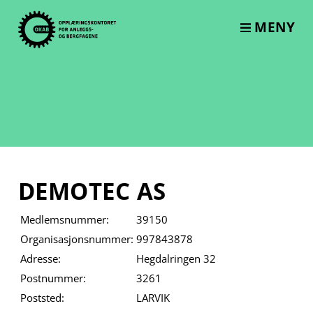
Skip
to
MENY
content
DEMOTEC AS
Medlemsnummer:
39150
Organisasjonsnummer:
997843878
Adresse:
Hegdalringen 32
Postnummer:
3261
Poststed:
LARVIK