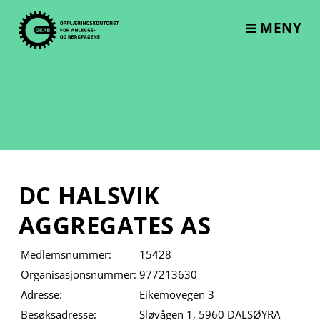
Skip
to
MENY
content
DC HALSVIK
AGGREGATES AS
Medlemsnummer:
15428
Organisasjonsnummer:
977213630
Adresse:
Eikemovegen 3
Besøksadresse:
Sløvågen 1, 5960 DALSØYRA