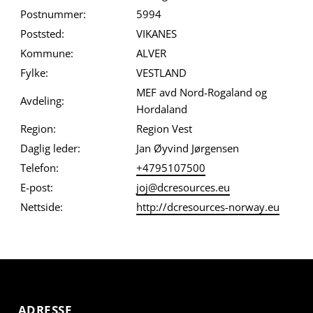
Postnummer:
5994
Poststed:
VIKANES
Kommune:
ALVER
Fylke:
VESTLAND
MEF avd Nord-Rogaland og
Avdeling:
Hordaland
Region:
Region Vest
Daglig leder:
Jan Øyvind Jørgensen
Telefon:
+4795107500
E-post:
joj@dcresources.eu
Nettside:
http://dcresources-norway.eu
ADRESSE