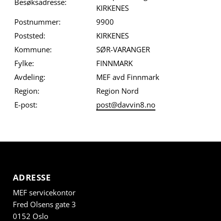
Besøksadresse:
KIRKENES
Postnummer:
9900
Poststed:
KIRKENES
Kommune:
SØR-VARANGER
Fylke:
FINNMARK
Avdeling:
MEF avd Finnmark
Region:
Region Nord
E-post:
post@davvin8.no
ADRESSE
MEF servicekontor
Fred Olsens gate 3
0152 Oslo