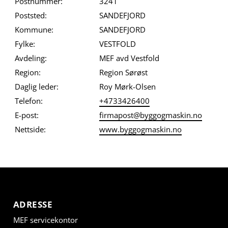
Postnummer:
3241
Poststed:
SANDEFJORD
Kommune:
SANDEFJORD
Fylke:
VESTFOLD
Avdeling:
MEF avd Vestfold
Region:
Region Sørøst
Daglig leder:
Roy Mørk-Olsen
Telefon:
+4733426400
E-post:
firmapost@byggogmaskin.no
Nettside:
www.byggogmaskin.no
ADRESSE
MEF servicekontor