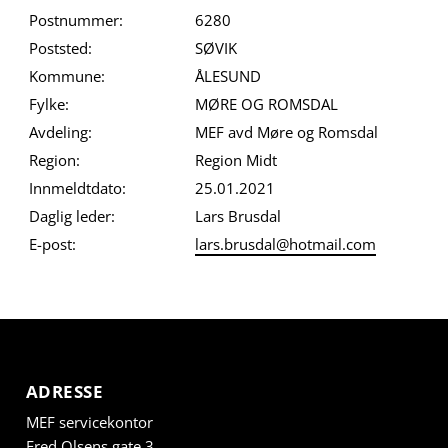
Postnummer:
6280
Poststed:
SØVIK
Kommune:
ÅLESUND
Fylke:
MØRE OG ROMSDAL
Avdeling:
MEF avd Møre og Romsdal
Region:
Region Midt
Innmeldtdato:
25.01.2021
Daglig leder:
Lars Brusdal
E-post:
lars.brusdal@hotmail.com
ADRESSE
MEF servicekontor
Fred Olsens gate 3