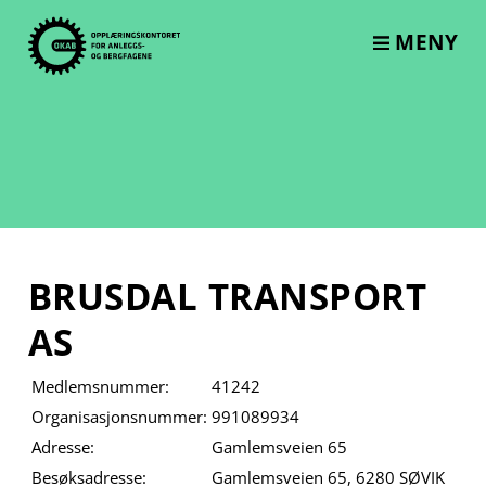
Skip
to
MENY
content
BRUSDAL TRANSPORT
AS
Medlemsnummer:
41242
Organisasjonsnummer:
991089934
Adresse:
Gamlemsveien 65
Besøksadresse:
Gamlemsveien 65, 6280 SØVIK