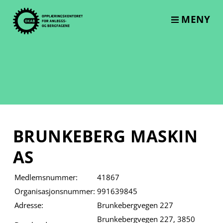
Skip
to
MENY
content
BRUNKEBERG MASKIN
AS
Medlemsnummer:
41867
Organisasjonsnummer:
991639845
Adresse:
Brunkebergvegen 227
Brunkebergvegen 227, 3850