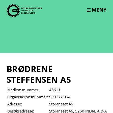
Skip
to
MENY
content
BRØDRENE
STEFFENSEN AS
Medlemsnummer:
45611
Organisasjonsnummer:
999172164
Adresse:
Storaneset 46
Besøksadresse:
Storaneset 46, 5260 INDRE ARNA