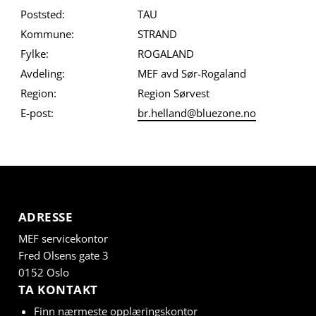
Poststed:
TAU
Kommune:
STRAND
Fylke:
ROGALAND
Avdeling:
MEF avd Sør-Rogaland
Region:
Region Sørvest
E-post:
br.helland@bluezone.no
ADRESSE
MEF servicekontor
Fred Olsens gate 3
0152 Oslo
TA KONTAKT
Finn nærmeste opplæringskontor