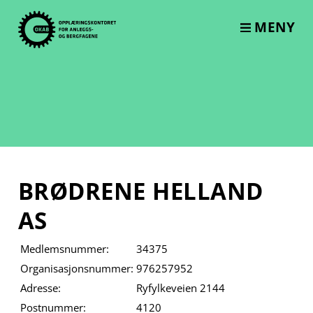
Skip
to
MENY
content
BRØDRENE HELLAND
AS
Medlemsnummer:
34375
Organisasjonsnummer:
976257952
Adresse:
Ryfylkeveien 2144
Postnummer:
4120