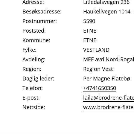
Adresse:
Litledalsvegen 236
Besøksadresse:
Haukelivegen 1014,
Postnummer:
5590
Poststed:
ETNE
Kommune:
ETNE
Fylke:
VESTLAND
Avdeling:
MEF avd Nord-Roga
Region:
Region Vest
Daglig leder:
Per Magne Flatebø
Telefon:
+4741650350
E-post:
laila@brodrene-flat
Nettside:
www.brodrene-flate