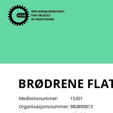
Skip
to
content
BRØDRENE FLA
Medlemsnummer:
15301
Organisasjonsnummer:
980890813