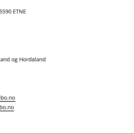
 5590 ETNE
land og Hordaland
ebo.no
bo.no