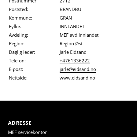
Postnummer:
2712
Poststed:
BRANDBU
Kommune:
GRAN
Fylke:
INNLANDET
Avdeling:
MEF avd Innlandet
Region:
Region Øst
Daglig leder:
Jarle Eidsand
Telefon:
+4761336222
E-post:
jarle@eidsand.no
Nettside:
www.eidsand.no
ADRESSE
MEF servicekontor