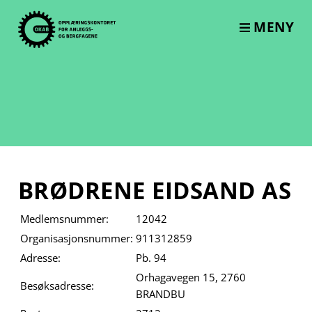
Skip
to
MENY
content
BRØDRENE EIDSAND AS
Medlemsnummer:
12042
Organisasjonsnummer:
911312859
Adresse:
Pb. 94
Orhagavegen 15, 2760
Besøksadresse:
BRANDBU