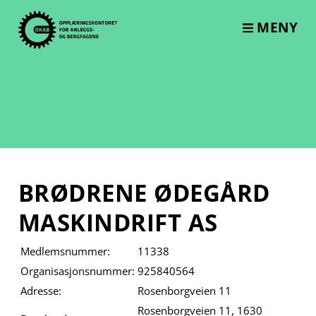
Skip
to
MENY
content
BRØDRENE ØDEGÅRD
MASKINDRIFT AS
Medlemsnummer:
11338
Organisasjonsnummer:
925840564
Adresse:
Rosenborgveien 11
Rosenborgveien 11, 1630