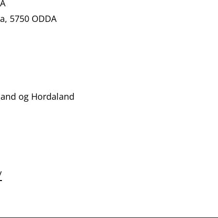
 A
 a, 5750 ODDA
land og Hordaland
/