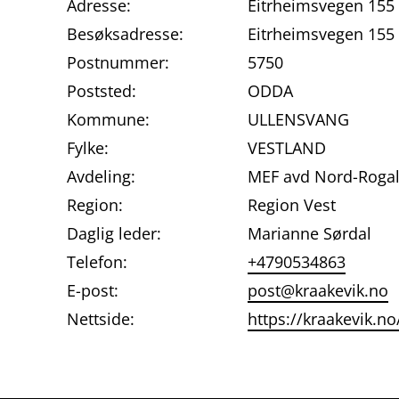
Adresse:
Eitrheimsvegen 155
Besøksadresse:
Eitrheimsvegen 155
Postnummer:
5750
Poststed:
ODDA
Kommune:
ULLENSVANG
Fylke:
VESTLAND
Avdeling:
MEF avd Nord-Roga
Region:
Region Vest
Daglig leder:
Marianne Sørdal
Telefon:
+4790534863
E-post:
post@kraakevik.no
Nettside:
https://kraakevik.no