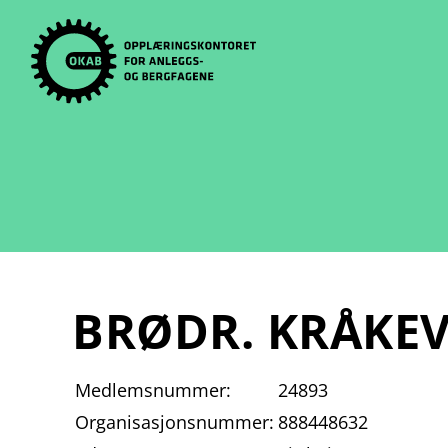
Skip
to
content
BRØDR. KRÅKEV
Medlemsnummer:
24893
Organisasjonsnummer:
888448632