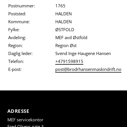
Postnummer:
1765
Poststed:
HALDEN
Kommune:
HALDEN
Fylke:
ØSTFOLD
Avdeling:
MEF avd Østfold
Region:
Region Øst
Daglig leder:
Svend Inge Haugene Hansen
Telefon:
+4791598915
E-post:
post@brodrhansenmaskindrift.no
ADRESSE
MEF servicekontor
Fred Olsens gate 3