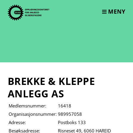
Skip
to
MENY
content
BREKKE & KLEPPE
ANLEGG AS
Medlemsnummer:
16418
Organisasjonsnummer:
989957058
Adresse:
Postboks 133
Besøksadresse:
Risneset 49, 6060 HAREID