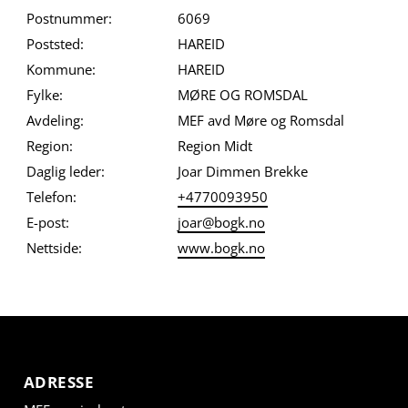
Postnummer:
6069
Poststed:
HAREID
Kommune:
HAREID
Fylke:
MØRE OG ROMSDAL
Avdeling:
MEF avd Møre og Romsdal
Region:
Region Midt
Daglig leder:
Joar Dimmen Brekke
Telefon:
+4770093950
E-post:
joar@bogk.no
Nettside:
www.bogk.no
ADRESSE