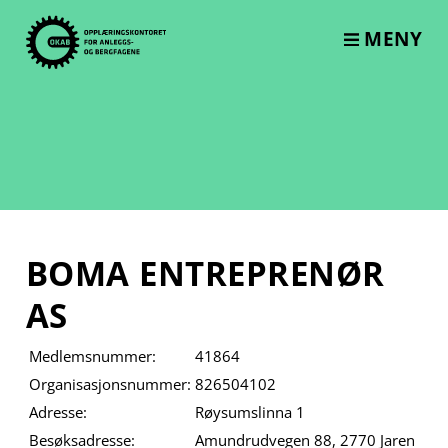
Skip
to
MENY
content
BOMA ENTREPRENØR
AS
Medlemsnummer:
41864
Organisasjonsnummer:
826504102
Adresse:
Røysumslinna 1
Besøksadresse:
Amundrudvegen 88, 2770 Jaren