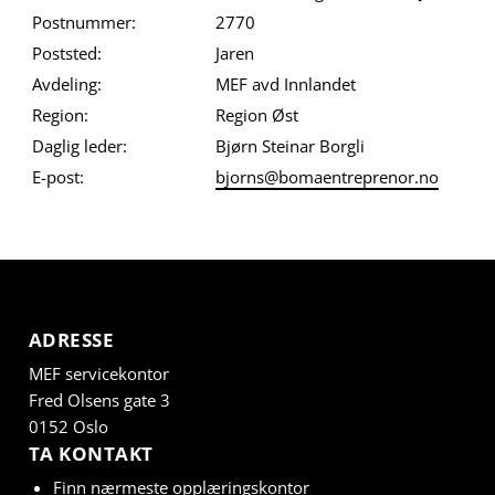
Postnummer:
2770
Poststed:
Jaren
Avdeling:
MEF avd Innlandet
Region:
Region Øst
Daglig leder:
Bjørn Steinar Borgli
E-post:
bjorns@bomaentreprenor.no
ADRESSE
MEF servicekontor
Fred Olsens gate 3
0152 Oslo
TA KONTAKT
Finn nærmeste opplæringskontor