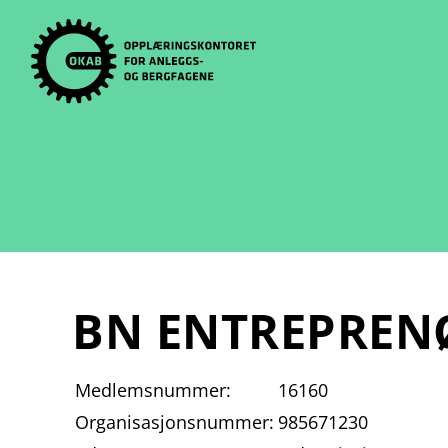
Skip
to
content
BN ENTREPREN
Medlemsnummer:
16160
Organisasjonsnummer:
985671230