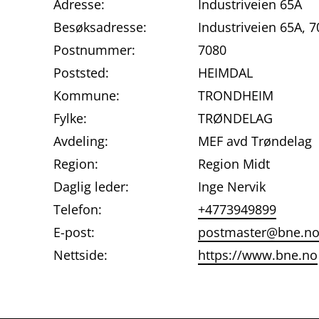
Adresse:
Industriveien 65A
Besøksadresse:
Industriveien 65A,
Postnummer:
7080
Poststed:
HEIMDAL
Kommune:
TRONDHEIM
Fylke:
TRØNDELAG
Avdeling:
MEF avd Trøndelag
Region:
Region Midt
Daglig leder:
Inge Nervik
Telefon:
+4773949899
E-post:
postmaster@bne.n
Nettside:
https://www.bne.no