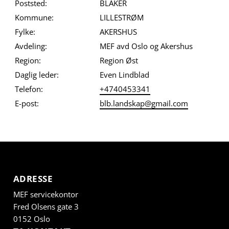
Poststed:
BLAKER
Kommune:
LILLESTRØM
Fylke:
AKERSHUS
Avdeling:
MEF avd Oslo og Akershus
Region:
Region Øst
Daglig leder:
Even Lindblad
Telefon:
+4740453341
E-post:
blb.landskap@gmail.com
ADRESSE
MEF servicekontor
Fred Olsens gate 3
0152 Oslo