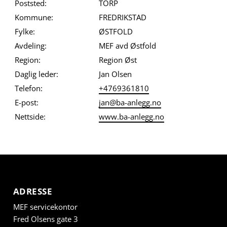
Poststed:
TORP
Kommune:
FREDRIKSTAD
Fylke:
ØSTFOLD
Avdeling:
MEF avd Østfold
Region:
Region Øst
Daglig leder:
Jan Olsen
Telefon:
+4769361810
E-post:
jan@ba-anlegg.no
Nettside:
www.ba-anlegg.no
ADRESSE
MEF servicekontor
Fred Olsens gate 3