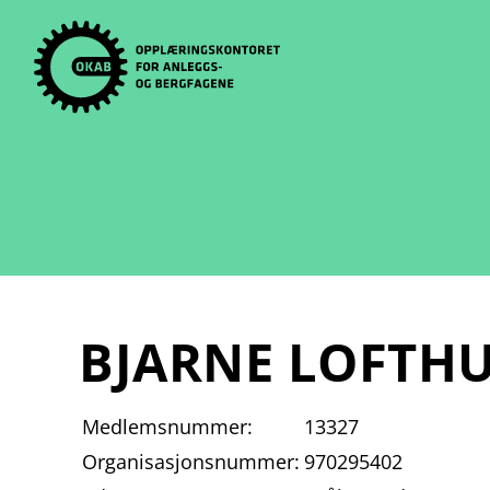
Skip
to
content
BJARNE LOFTH
Medlemsnummer:
13327
Organisasjonsnummer:
970295402