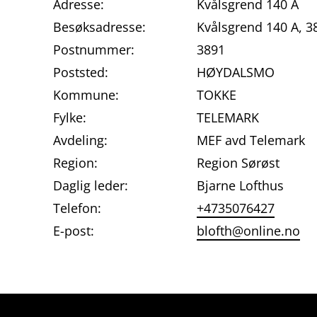
Adresse:
Kvålsgrend 140 A
Besøksadresse:
Kvålsgrend 140 A,
Postnummer:
3891
Poststed:
HØYDALSMO
Kommune:
TOKKE
Fylke:
TELEMARK
Avdeling:
MEF avd Telemark
Region:
Region Sørøst
Daglig leder:
Bjarne Lofthus
Telefon:
+4735076427
E-post:
blofth@online.no