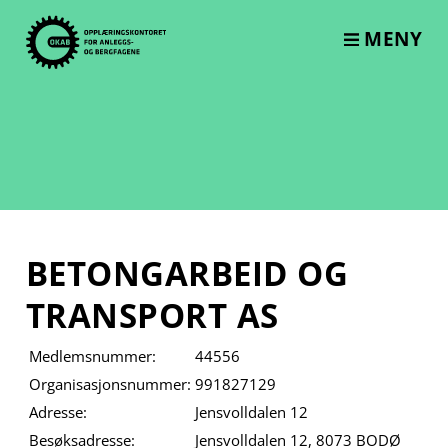
Skip
to
MENY
content
BETONGARBEID OG
TRANSPORT AS
Medlemsnummer:
44556
Organisasjonsnummer:
991827129
Adresse:
Jensvolldalen 12
Besøksadresse:
Jensvolldalen 12, 8073 BODØ