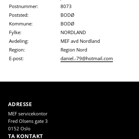
Postnummer:
8073
Poststed:
BODØ
Kommune:
BODØ
Fylke:
NORDLAND
Avdeling:
MEF avd Nordland
Region:
Region Nord
E-post:
daniel.-79@hotmail.com
ADRESSE
MEF servicekontor
Fred Olsens gate 3
0152 Oslo
TA KONTAKT