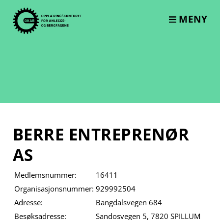
Skip
to
MENY
content
BERRE ENTREPRENØR
AS
Medlemsnummer:
16411
Organisasjonsnummer:
929992504
Adresse:
Bangdalsvegen 684
Besøksadresse:
Sandosvegen 5, 7820 SPILLUM