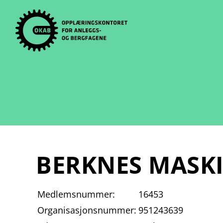
Skip
to
content
BERKNES MASKI
Medlemsnummer:
16453
Organisasjonsnummer:
951243639