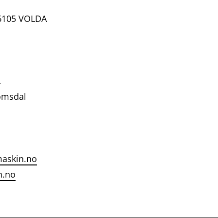
 6105 VOLDA
L
omsdal
maskin.no
n.no