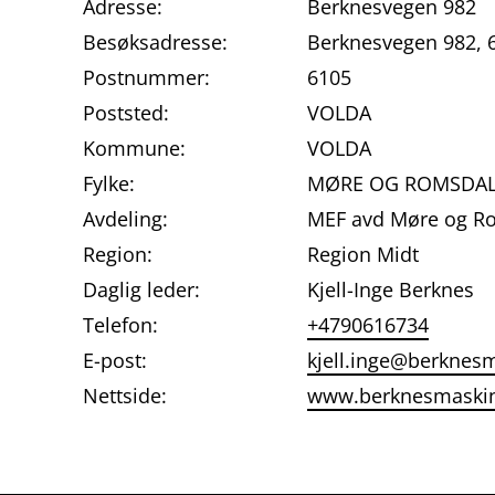
Adresse:
Berknesvegen 982
Besøksadresse:
Berknesvegen 982,
Postnummer:
6105
Poststed:
VOLDA
Kommune:
VOLDA
Fylke:
MØRE OG ROMSDA
Avdeling:
MEF avd Møre og R
Region:
Region Midt
Daglig leder:
Kjell-Inge Berknes
Telefon:
+4790616734
E-post:
kjell.inge@berknes
Nettside:
www.berknesmaski