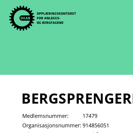
Skip
to
content
BERGSPRENGER
Medlemsnummer:
17479
Organisasjonsnummer:
914856051