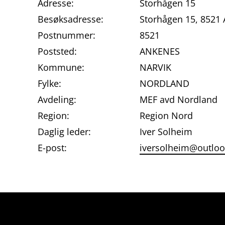
Adresse:
Storhågen 15
Besøksadresse:
Storhågen 15, 852
Postnummer:
8521
Poststed:
ANKENES
Kommune:
NARVIK
Fylke:
NORDLAND
Avdeling:
MEF avd Nordland
Region:
Region Nord
Daglig leder:
Iver Solheim
E-post:
iversolheim@outlo