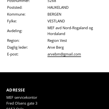
Postnummer:
5268
Poststed:
HAUKELAND
Kommune:
BERGEN
Fylke:
VESTLAND
MEF avd Nord-Rogaland og
Avdeling:
Hordaland
Region:
Region Vest
Daglig leder:
Arve Berg
E-post:
arvebm@gmail.com
ADRESSE
MEF servicekontor
Fred Olsens gate 3