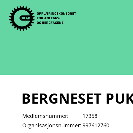
Skip
to
content
BERGNESET PUK
Medlemsnummer:
17358
Organisasjonsnummer:
997612760